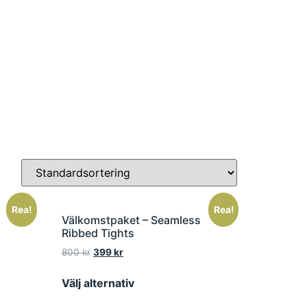
Rea!
Rea!
Välkomstpaket – Seamless
Ribbed Tights
800
kr
399
kr
Välj alternativ