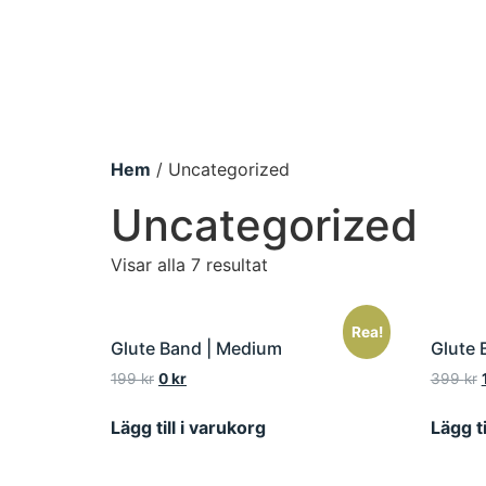
Hem
/ Uncategorized
Uncategorized
Visar alla 7 resultat
Rea!
Glute Band | Medium
Glute 
199
kr
0
kr
399
kr
Lägg till i varukorg
Lägg ti