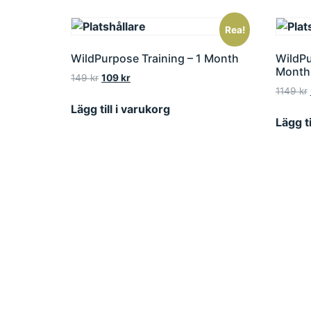
Rea!
WildPurpose Training – 1 Month
WildPu
Month
149
kr
109
kr
1149
kr
Lägg till i varukorg
Lägg ti