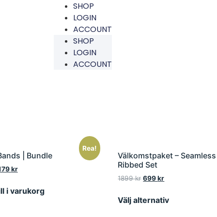
SHOP
LOGIN
ACCOUNT
SHOP
LOGIN
ACCOUNT
Rea!
Bands | Bundle
Välkomstpaket – Seamless
Ribbed Set
179
kr
1899
kr
699
kr
ll i varukorg
Välj alternativ