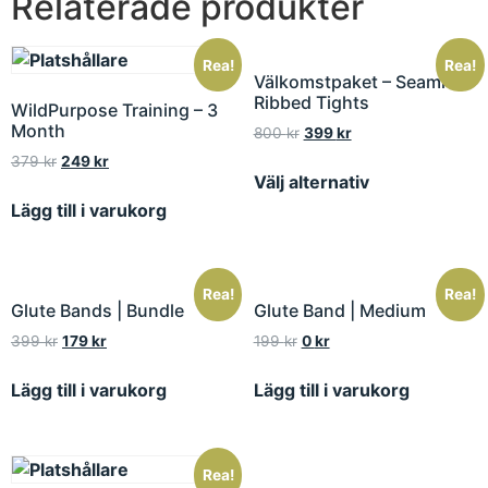
Relaterade produkter
Rea!
Rea!
Välkomstpaket – Seamless
Ribbed Tights
WildPurpose Training – 3
Month
800
kr
399
kr
379
kr
249
kr
Välj alternativ
Lägg till i varukorg
Rea!
Rea!
Glute Bands | Bundle
Glute Band | Medium
399
kr
179
kr
199
kr
0
kr
Lägg till i varukorg
Lägg till i varukorg
Rea!